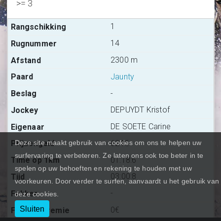
>= 3
1
14
2300 m
Jaunty
-
DEPUYDT Kristof
DE SOETE Carine
624€
Deze site maakt gebruik van cookies om ons te helpen uw
surfervaring te verbeteren. Ze laten ons ook toe beter in te
01:18:6
spelen op uw behoeften en rekening te houden met uw
03:00:8
voorkeuren. Door verder te surfen, aanvaardt u het gebruik van
-
deze cookies.
Sluiten
0€