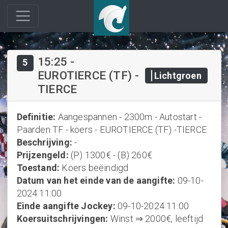
15:25
-
5
EUROTIERCE (TF) -
Lichtgroen
TIERCE
Definitie
:
Aangespannen - 2300m - Autostart -
Paarden TF - koers - EUROTIERCE (TF) -TIERCE
Beschrijving
:
-
Prijzengeld
:
(P) 1300€ - (B) 260€
Toestand
:
Koers beëindigd
Datum van het einde van de aangifte
:
09-10-
2024 11:00
Einde aangifte Jockey
:
09-10-2024 11:00
Koersuitschrijvingen
:
Winst ⇒ 2000€, leeftijd