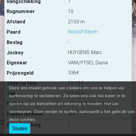
1
10
2150 m
Rostof Storm
-
HUYGENS Marc
VANUYTSEL Diana
336€
01:19:0
Deze site maakt gebruik van cookies om ons te helpen uw
02:49:9
surfervaring te verbeteren. Ze laten ons ook toe beter in te
VERBRAEKEN Chris
spelen op uw behoeften en rekening te houden met uw
voorkeuren. Door verder te surfen, aanvaardt u het gebruik van
70€
deze cookies.
2
Sluiten
4