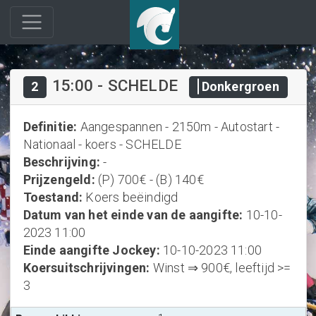
15:00
-
SCHELDE
2
Donkergroen
Definitie
:
Aangespannen - 2150m - Autostart -
Nationaal - koers - SCHELDE
Beschrijving
:
-
Prijzengeld
:
(P) 700€ - (B) 140€
Toestand
:
Koers beëindigd
Datum van het einde van de aangifte
:
10-10-
2023 11:00
Einde aangifte Jockey
:
10-10-2023 11:00
Koersuitschrijvingen
:
Winst ⇒ 900€, leeftijd >=
3