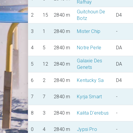
Rafhay
Guitchoun De
2
15
2840 m
D4
Botz
3
1
2840 m
Mister Chip
-
4
5
2840 m
Notre Perle
DA
Galaxie Des
5
12
2840 m
DA
Genets
6
2
2840 m
Kentucky Sa
D4
7
7
2840 m
Kyrja Smart
-
8
3
2840 m
Kalita D'erebus
-
0
4
2840 m
Jypsi Pro
-