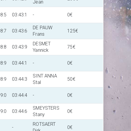
Jean
18:5
03:43:1
-
0€
DE PAUW
18:7
03:43:6
125€
Frans
DESMET
18:8
03:43:9
75€
Yannick
18:9
03:44:1
-
0€
SINT ANNA
18:9
03:44:3
50€
Stal
19:0
03:44:4
-
0€
SMEYSTERS
19:0
03:44:6
0€
Stany
ROTSAERT
-
0€
Dirk