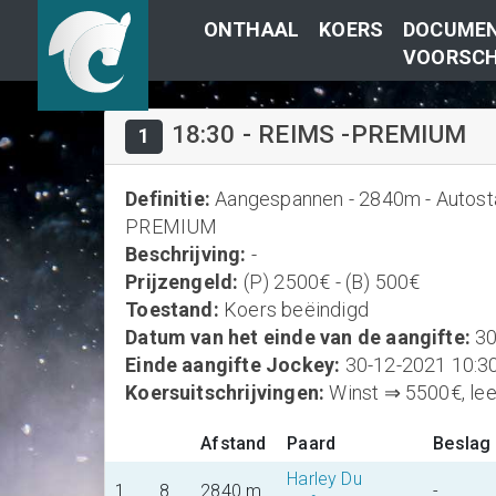
ONTHAAL
KOERS
DOCUMEN
VOORSCH
18:30
-
REIMS -PREMIUM
1
Definitie
:
Aangespannen - 2840m - Autostart
PREMIUM
Beschrijving
:
-
Prijzengeld
:
(P) 2500€ - (B) 500€
Toestand
:
Koers beëindigd
Datum van het einde van de aangifte
:
30
Einde aangifte Jockey
:
30-12-2021 10:3
Koersuitschrijvingen
:
Winst ⇒ 5500€, leef
Afstand
Paard
Beslag
Harley Du
1
8
2840 m
-