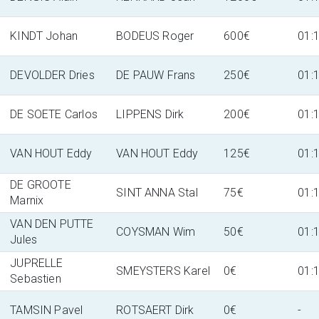
KINDT Johan
BODEUS Roger
600€
01:
DEVOLDER Dries
DE PAUW Frans
250€
01:
DE SOETE Carlos
LIPPENS Dirk
200€
01:
VAN HOUT Eddy
VAN HOUT Eddy
125€
01:
DE GROOTE
SINT ANNA Stal
75€
01:
Marnix
VAN DEN PUTTE
COYSMAN Wim
50€
01:
Jules
JUPRELLE
SMEYSTERS Karel
0€
01:
Sebastien
TAMSIN Pavel
ROTSAERT Dirk
0€
-