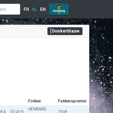
FR
NL
EN
Donkerblauw
Fokker
Fokkerspremie
HENRARD
18:4
03:42:9
250€