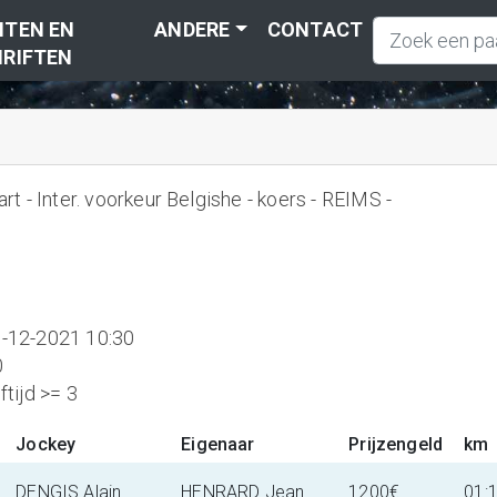
TEN EN
ANDERE
CONTACT
RIFTEN
 - Inter. voorkeur Belgishe - koers - REIMS -
-12-2021 10:30
0
tijd >= 3
Jockey
Eigenaar
Prijzengeld
km
DENGIS Alain
HENRARD Jean
1200€
01: