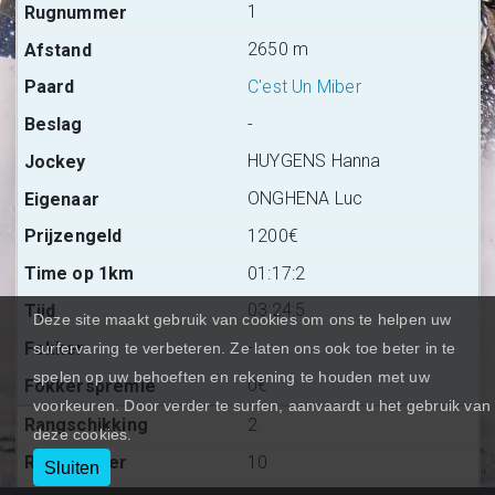
1
2650 m
C'est Un Miber
-
HUYGENS Hanna
ONGHENA Luc
1200€
01:17:2
03:24:5
Deze site maakt gebruik van cookies om ons te helpen uw
-
surfervaring te verbeteren. Ze laten ons ook toe beter in te
spelen op uw behoeften en rekening te houden met uw
0€
voorkeuren. Door verder te surfen, aanvaardt u het gebruik van
2
deze cookies.
10
Sluiten