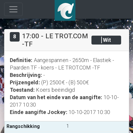
17:00
-
LE TROT.COM
8
Wit
-TF
Definitie
:
Aangespannen - 2650m - Elastiek -
Paarden TF - koers - LE TROT.COM -TF
Beschrijving
:
-
Prijzengeld
:
(P) 2500€ - (B) 500€
Toestand
:
Koers beëindigd
Datum van het einde van de aangifte
:
10-10-
2017 10:30
Einde aangifte Jockey
:
10-10-2017 10:30
1