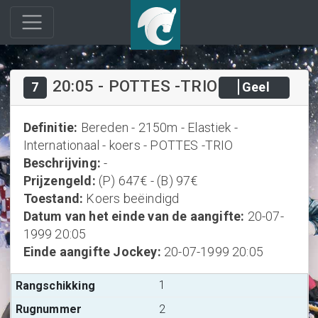
20:05
-
POTTES -TRIO
7
Geel
Definitie
:
Bereden - 2150m - Elastiek -
Internationaal - koers - POTTES -TRIO
Beschrijving
:
-
Prijzengeld
:
(P) 647€ - (B) 97€
Toestand
:
Koers beëindigd
Datum van het einde van de aangifte
:
20-07-
1999 20:05
Einde aangifte Jockey
:
20-07-1999 20:05
1
2