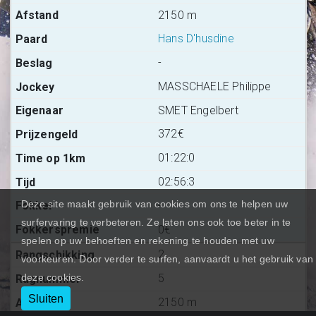
2150 m
Hans D'husdine
-
MASSCHAELE Philippe
SMET Engelbert
372€
01:22:0
02:56:3
Deze site maakt gebruik van cookies om ons te helpen uw
-
surfervaring te verbeteren. Ze laten ons ook toe beter in te
0€
spelen op uw behoeften en rekening te houden met uw
2
voorkeuren. Door verder te surfen, aanvaardt u het gebruik van
deze cookies.
5
Sluiten
2150 m