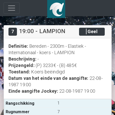
19:00
-
LAMPION
7
Geel
Definitie
:
Bereden - 2300m - Elastiek -
Internationaal - koers - LAMPION
Beschrijving
:
-
Prijzengeld
:
(P) 3233€ - (B) 485€
Toestand
:
Koers beëindigd
Datum van het einde van de aangifte
:
22-08-
1987 19:00
Einde aangifte Jockey
:
22-08-1987 19:00
1
7