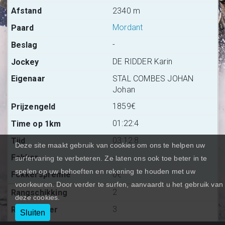
2340 m
Mordant
-
DE RIDDER Karin
STAL COMBES JOHAN
Johan
1859€
01:22:4
03:12:8
Deze site maakt gebruik van cookies om ons te helpen uw
-
surfervaring te verbeteren. Ze laten ons ook toe beter in te
spelen op uw behoeften en rekening te houden met uw
0€
voorkeuren. Door verder te surfen, aanvaardt u het gebruik van
2
deze cookies.
3
Sluiten