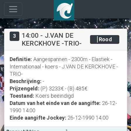
14:00
-
J.VAN DE
3
Rood
KERCKHOVE -TRIO-
Definitie
:
Aangespannen - 2300m - Elastiek -
Internationaal - koers - J.VAN DE KERCKHOVE -
TRIO-
Beschrijving
:
-
Prijzengeld
:
(P) 3233€ - (B) 485€
Toestand
:
Koers beëindigd
Datum van het einde van de aangifte
:
26-12-
1990 14:00
Einde aangifte Jockey
:
26-12-1990 14:00