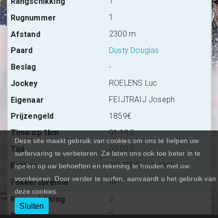
1
1
2300 m
Dusty Douglas
-
ROELENS Luc
FEIJTRAIJ Joseph
1859€
01:19:8
Deze site maakt gebruik van cookies om ons te helpen uw
03:03:5
surfervaring te verbeteren. Ze laten ons ook toe beter in te
FEIJTRAIJ Joseph
spelen op uw behoeften en rekening te houden met uw
voorkeuren. Door verder te surfen, aanvaardt u het gebruik van
0€
deze cookies.
2
Sluiten
7