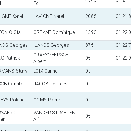
434€
01:21:
l
Ed
IGNE Karel
LAVIGNE Karel
208€
01:21:
ONIO Stal
ORBANT Dominique
139€
01:22:
NDS Georges
ILANDS Georges
87€
01:22:
CRAEYMEERSCH
S Patrick
0€
01:22:
Albert
RMANS Stany
LOIX Carine
0€
-
OB Camille
JACOB Georges
0€
-
EYS Roland
OOMS Pierre
0€
-
RNAERDT
VANDER STRAETEN
0€
-
han
Alf