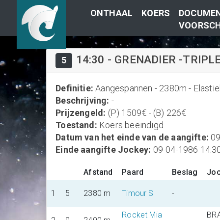
ONTHAAL
KOERS
DOCUMEN
VOORSCH
14:30
-
GRENADIER -TRIPLE
5
Definitie
:
Aangespannen - 2380m - Elastiek
Beschrijving
:
-
Prijzengeld
:
(P) 1509€ - (B) 226€
Toestand
:
Koers beëindigd
Datum van het einde van de aangifte
:
09
Einde aangifte Jockey
:
09-04-1986 14:3
Afstand
Paard
Beslag
Jo
1
5
2380 m
Timour S
-
Rocket Mia
BRA