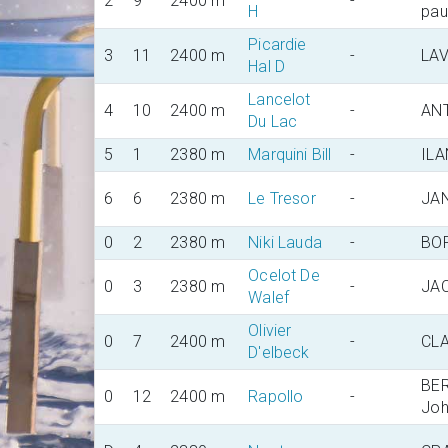
2
9
2400 m
-
H
pau
Picardie
3
11
2400 m
-
LAV
Hal D
Lancelot
4
10
2400 m
-
ANT
Du Lac
5
1
2380 m
Marquini Bill
-
ILA
6
6
2380 m
Le Tresor
-
JAN
0
2
2380 m
Niki Lauda
-
BO
Ocelot De
0
3
2380 m
-
JAC
Walef
Olivier
0
7
2400 m
-
CLA
D'elbeck
BE
0
12
2400 m
Rapollo
-
Jo