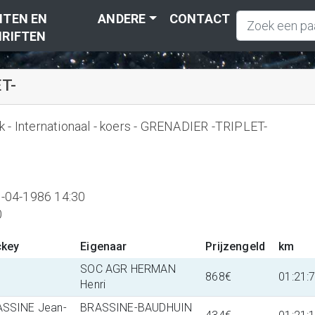
TEN EN
ANDERE
CONTACT
RIFTEN
T-
 - Internationaal - koers - GRENADIER -TRIPLET-
-04-1986 14:30
0
ckey
Eigenaar
Prijzengeld
km
SOC AGR HERMAN
868€
01:21:
Henri
SSINE Jean-
BRASSINE-BAUDHUIN