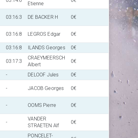
1
03:14:6
0€
Etienne
8
03:16:3
DE BACKER H
0€
0
03:16:8
LEGROS Edgar
0€
7
03:16:8
ILANDS Georges
0€
CRAEYMEERSCH
9
03:17:3
0€
Albert
-
DELOOF Jules
0€
-
JACOB Georges
0€
-
OOMS Pierre
0€
VANDER
-
0€
STRAETEN Alf
PONCELET-