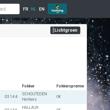
FR
NL
EN
Lichtgroen
Fokker
Fokkerspremie
SCHOUTEDEN
7
03:14:4
0€
Heritiers
HALLAUX