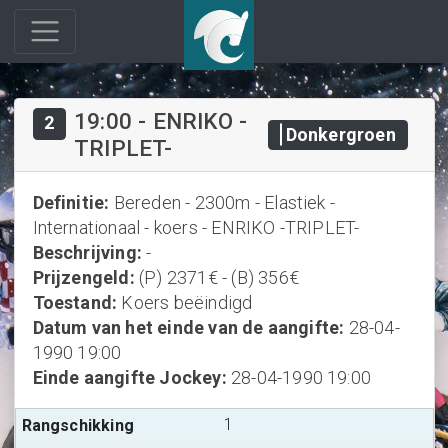
19:00
-
ENRIKO -
2
Donkergroen
TRIPLET-
Definitie
:
Bereden - 2300m - Elastiek -
Internationaal - koers - ENRIKO -TRIPLET-
Beschrijving
:
-
Prijzengeld
:
(P) 2371€ - (B) 356€
Toestand
:
Koers beëindigd
Datum van het einde van de aangifte
:
28-04-
1990 19:00
Einde aangifte Jockey
:
28-04-1990 19:00
1