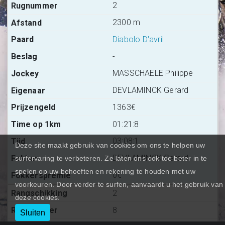
2
2300 m
Diabolo D'avril
-
MASSCHAELE Philippe
DEVLAMINCK Gerard
1363€
01:21:8
03:08:1
Deze site maakt gebruik van cookies om ons te helpen uw
DEVLAMINCK Gerard
surfervaring te verbeteren. Ze laten ons ook toe beter in te
spelen op uw behoeften en rekening te houden met uw
0€
voorkeuren. Door verder te surfen, aanvaardt u het gebruik van
2
deze cookies.
8
Sluiten