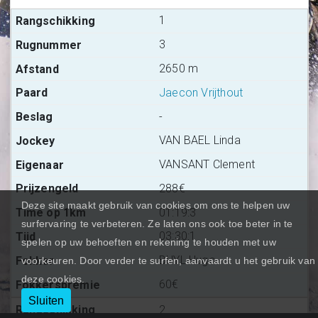
1
3
2650 m
Jaecon Vrijthout
-
VAN BAEL Linda
VANSANT Clement
288€
Deze site maakt gebruik van cookies om ons te helpen uw
01:19:3
surfervaring te verbeteren. Ze laten ons ook toe beter in te
03:30:1
spelen op uw behoeften en rekening te houden met uw
BUYL Hugo
voorkeuren. Door verder te surfen, aanvaardt u het gebruik van
deze cookies.
60€
Sluiten
2