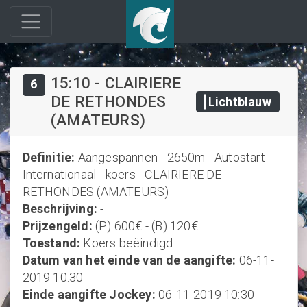
15:10
-
CLAIRIERE
6
DE RETHONDES
Lichtblauw
(AMATEURS)
Definitie
:
Aangespannen - 2650m - Autostart -
Internationaal - koers - CLAIRIERE DE
RETHONDES (AMATEURS)
Beschrijving
:
-
Prijzengeld
:
(P) 600€ - (B) 120€
Toestand
:
Koers beëindigd
Datum van het einde van de aangifte
:
06-11-
2019 10:30
Einde aangifte Jockey
:
06-11-2019 10:30