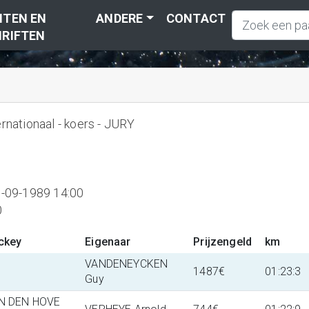
TEN EN
ANDERE
CONTACT
RIFTEN
ernationaal - koers - JURY
-09-1989 14:00
0
ckey
Eigenaar
Prijzengeld
km
VANDENEYCKEN
1487€
01:23:3
Guy
N DEN HOVE