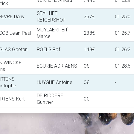
VERHEYE Arnold
744€
01:22:9
rick
STAL HET
FEVRE Dany
357€
01:25:0
REIGERSHOF
MUYLAERT Erf
COB Jean-Paul
238€
01:25:7
Marcel
GLAS Gaetan
ROELS Raf
149€
01:26:2
N WINCKEL
ECURIE ADRIAENS
0€
01:28:6
ans
RTENS
HUYGHE Antoine
0€
-
ristophe
DE RIDDERE
RTENS Kurt
0€
-
Gunther