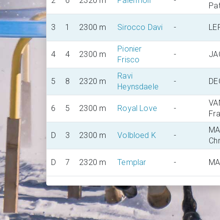
2
6
2320 m
Palermoii
-
Pat
3
1
2300 m
Sirocco Davi
-
LE
Pionier
4
4
2300 m
-
JA
Frisco
Ravi
5
8
2320 m
-
DE
Heynsdaele
VA
6
5
2300 m
Royal Love
-
Fr
MA
D
3
2300 m
Volbloed K
-
Ch
D
7
2320 m
Templar
-
MA