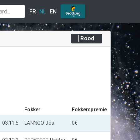
FR
NL
EN
Rood
Fokker
Fokkerspremie
03:11:5
LANNOO Jos
0€