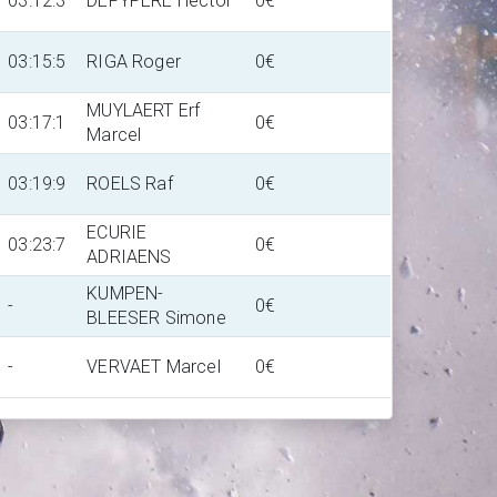
03:12:3
DEPYPERE Hector
0€
03:15:5
RIGA Roger
0€
MUYLAERT Erf
03:17:1
0€
Marcel
03:19:9
ROELS Raf
0€
ECURIE
03:23:7
0€
ADRIAENS
KUMPEN-
-
0€
BLEESER Simone
-
VERVAET Marcel
0€