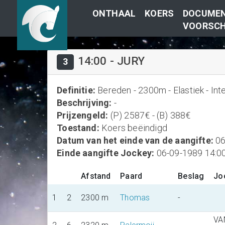
ONTHAAL
KOERS
DOCUMEN
VOORSCH
14:00
-
JURY
3
Definitie
:
Bereden - 2300m - Elastiek - Int
Beschrijving
:
-
Prijzengeld
:
(P) 2587€ - (B) 388€
Toestand
:
Koers beëindigd
Datum van het einde van de aangifte
:
06
Einde aangifte Jockey
:
06-09-1989 14:0
Afstand
Paard
Beslag
Jo
1
2
2300 m
Thomas
-
VA