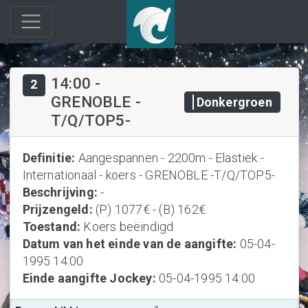
14:00
-
2
GRENOBLE -
Donkergroen
T/Q/TOP5-
Definitie
:
Aangespannen - 2200m - Elastiek -
Internationaal - koers - GRENOBLE -T/Q/TOP5-
Beschrijving
:
-
Prijzengeld
:
(P) 1077€ - (B) 162€
Toestand
:
Koers beëindigd
Datum van het einde van de aangifte
:
05-04-
1995 14:00
Einde aangifte Jockey
:
05-04-1995 14:00