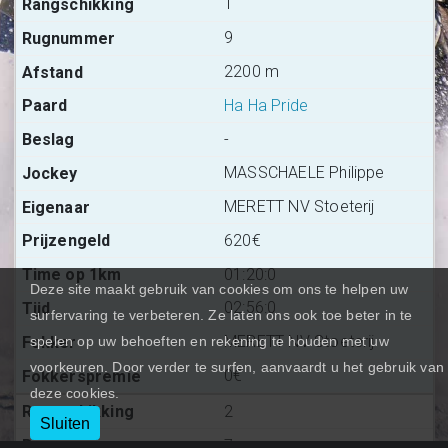
1
9
2200 m
Ha Ha Pride
-
MASSCHAELE Philippe
MERETT NV Stoeterij
620€
01:20:0
Deze site maakt gebruik van cookies om ons te helpen uw
02:56:0
surfervaring te verbeteren. Ze laten ons ook toe beter in te
MERETT NV Stoeterij
spelen op uw behoeften en rekening te houden met uw
voorkeuren. Door verder te surfen, aanvaardt u het gebruik van
0€
deze cookies.
2
Sluiten
7