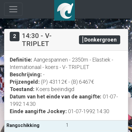
14:30
-
V-
2
Donkergroen
TRIPLET
Definitie
:
Aangespannen - 2350m - Elastiek -
Internationaal - koers - V- TRIPLET
Beschrijving
:
-
Prijzengeld
:
(P) 43112€ - (B) 6467€
Toestand
:
Koers beëindigd
Datum van het einde van de aangifte
:
01-07-
1992 14:30
Einde aangifte Jockey
:
01-07-1992 14:30
1