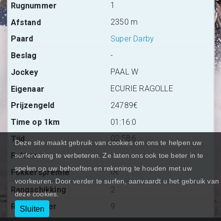
1
2350 m
Super Darby
-
PAAL W
ECURIE RAGOLLE
24789€
01:16:0
02:58:6
Deze site maakt gebruik van cookies om ons te helpen uw
-
surfervaring te verbeteren. Ze laten ons ook toe beter in te
spelen op uw behoeften en rekening te houden met uw
0€
voorkeuren. Door verder te surfen, aanvaardt u het gebruik van
2
deze cookies.
9
Sluiten