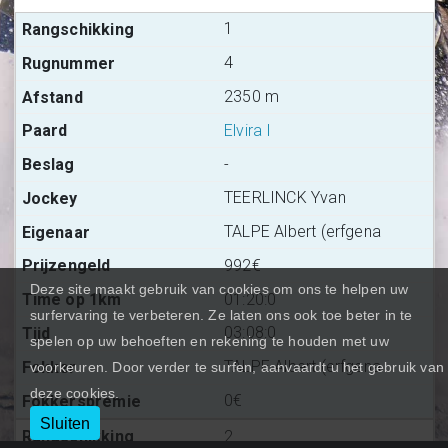
1
4
2350 m
Elvira I
-
TEERLINCK Yvan
TALPE Albert (erfgena
992€
Deze site maakt gebruik van cookies om ons te helpen uw
01:20:0
surfervaring te verbeteren. Ze laten ons ook toe beter in te
03:08:0
spelen op uw behoeften en rekening te houden met uw
TALPE Albert (erfgena
voorkeuren. Door verder te surfen, aanvaardt u het gebruik van
deze cookies.
0€
Sluiten
2