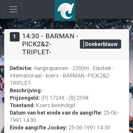
14:30
-
BARMAN -
1
PICK2&2-
Donkerblauw
TRIPLET-
Definitie
:
Aangespannen - 2350m - Elastiek -
Internationaal - koers - BARMAN -PICK2&2-
TRIPLET-
Beschrijving
:
-
Prijzengeld
:
(P) 1724€ - (B) 259€
Toestand
:
Koers beëindigd
Datum van het einde van de aangifte
:
25-06-
1991 14:30
Einde aangifte Jockey
:
25-06-1991 14:30