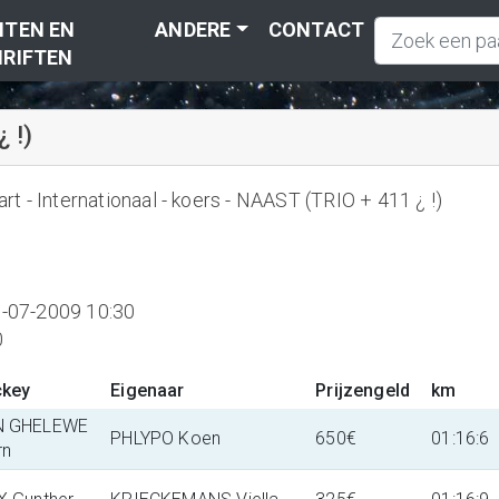
TEN EN
ANDERE
CONTACT
RIFTEN
 !)
t - Internationaal - koers - NAAST (TRIO + 411 ¿ !)
-07-2009 10:30
0
ckey
Eigenaar
Prijzengeld
km
N GHELEWE
PHLYPO Koen
650€
01:16:6
rn