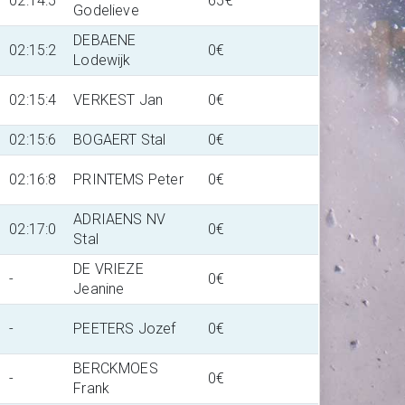
02:14:5
65€
Godelieve
DEBAENE
02:15:2
0€
Lodewijk
02:15:4
VERKEST Jan
0€
02:15:6
BOGAERT Stal
0€
02:16:8
PRINTEMS Peter
0€
ADRIAENS NV
02:17:0
0€
Stal
DE VRIEZE
-
0€
Jeanine
-
PEETERS Jozef
0€
BERCKMOES
-
0€
Frank