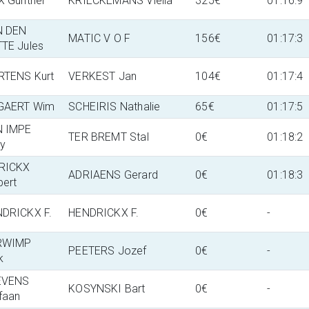
X Gunther
KRIECKEMANS Viella
325€
01:16:9
N DEN
MATIC V O F
156€
01:17:3
TE Jules
TENS Kurt
VERKEST Jan
104€
01:17:4
GAERT Wim
SCHEIRIS Nathalie
65€
01:17:5
N IMPE
TER BREMT Stal
0€
01:18:2
y
RICKX
ADRIAENS Gerard
0€
01:18:3
bert
DRICKX F.
HENDRICKX F.
0€
-
RWIMP
PEETERS Jozef
0€
-
k
EVENS
KOSYNSKI Bart
0€
-
faan