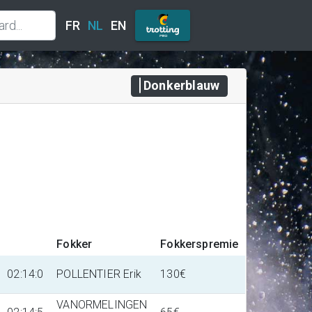
FR
NL
EN
Donkerblauw
Fokker
Fokkerspremie
02:14:0
POLLENTIER Erik
130€
VANORMELINGEN