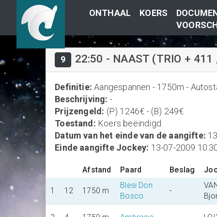
ONTHAAL
KOERS
DOCUMEN
VOORSCH
22:50
-
NAAST (TRIO + 411 ¿
9
Definitie
:
Aangespannen - 1750m - Autostar
Beschrijving
:
-
Prijzengeld
:
(P) 1246€ - (B) 249€
Toestand
:
Koers beëindigd
Datum van het einde van de aangifte
:
13
Einde aangifte Jockey
:
13-07-2009 10:3
Afstand
Paard
Beslag
Jo
Blesi Don
VA
1
12
1750 m
-
Bosco
Bjo