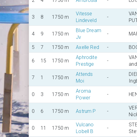
2
4
1750 m
Ambrosia
-
LOI
Vitesse
VA
3
8
1750 m
-
Lindeveld
PUT
Blue Dream
4
9
1750 m
-
MAR
Jv
5
7
1750 m
Axelle Red
-
BO
Aphrodite
VA
6
15
1750 m
-
Prestige
and
Attends
DIE
7
1
1750 m
-
Moi
Ing
Aroma
0
3
1750 m
-
HEN
Power
VE
0
6
1750 m
Astrum P
-
Nic
Vulcano
ST
0
11
1750 m
-
Lobell B
Ste