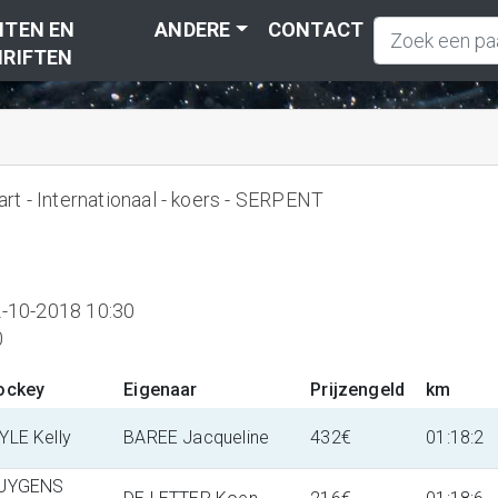
TEN EN
ANDERE
CONTACT
RIFTEN
t - Internationaal - koers - SERPENT
-10-2018 10:30
0
ockey
Eigenaar
Prijzengeld
km
YLE Kelly
BAREE Jacqueline
432€
01:18:2
UYGENS