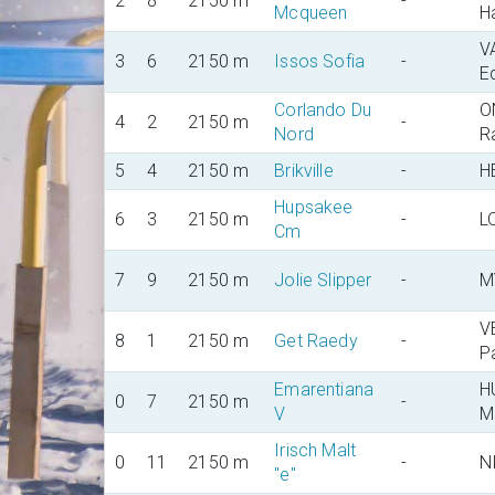
2
8
2150 m
-
Mcqueen
H
V
3
6
2150 m
Issos Sofia
-
E
Corlando Du
O
4
2
2150 m
-
Nord
R
5
4
2150 m
Brikville
-
H
Hupsakee
6
3
2150 m
-
L
Cm
7
9
2150 m
Jolie Slipper
-
M
V
8
1
2150 m
Get Raedy
-
P
Emarentiana
H
0
7
2150 m
-
V
M
Irisch Malt
0
11
2150 m
-
N
"e"