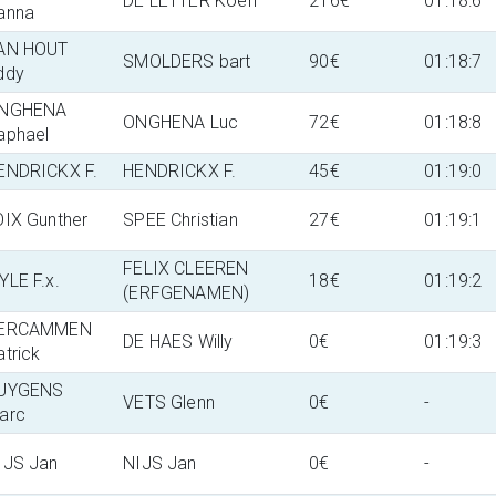
DE LETTER Koen
216€
01:18:6
anna
AN HOUT
SMOLDERS bart
90€
01:18:7
ddy
NGHENA
ONGHENA Luc
72€
01:18:8
aphael
ENDRICKX F.
HENDRICKX F.
45€
01:19:0
OIX Gunther
SPEE Christian
27€
01:19:1
FELIX CLEEREN
YLE F.x.
18€
01:19:2
(ERFGENAMEN)
ERCAMMEN
DE HAES Willy
0€
01:19:3
atrick
UYGENS
VETS Glenn
0€
-
arc
IJS Jan
NIJS Jan
0€
-