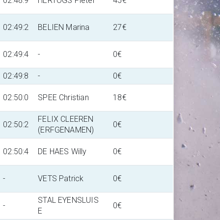
02:48:9
HERTOGS Pieter
45€
02:49:2
BELIEN Marina
27€
02:49:4
-
0€
02:49:8
-
0€
02:50:0
SPEE Christian
18€
FELIX CLEEREN
02:50:2
0€
(ERFGENAMEN)
02:50:4
DE HAES Willy
0€
-
VETS Patrick
0€
STAL EYENSLUIS
-
0€
E