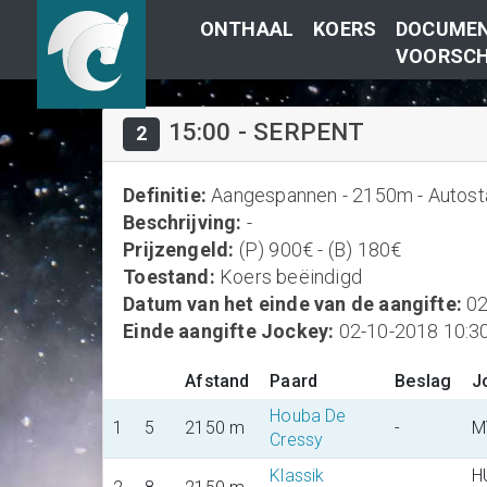
ONTHAAL
KOERS
DOCUMEN
VOORSCH
15:00
-
SERPENT
2
Definitie
:
Aangespannen - 2150m - Autostar
Beschrijving
:
-
Prijzengeld
:
(P) 900€ - (B) 180€
Toestand
:
Koers beëindigd
Datum van het einde van de aangifte
:
02
Einde aangifte Jockey
:
02-10-2018 10:3
Afstand
Paard
Beslag
J
Houba De
1
5
2150 m
-
M
Cressy
Klassik
H