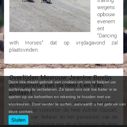
training
wegens
opbouw
evenem
ent
"Dancing
with Horses" dat op vrijdagavond zal
plaatsvinden.
Overlijden Mevrouw Jeanine Bovijn
Deze site maakt gebruik van cookies om ons te helpen uw
echtgenote van de heer Leo Van
surfervaring te verbeteren. Ze laten ons ook toe beter in te
pollaert
spelen op uw behoeften en rekening te houden met uw
Langs deze weg onze innige deelneming
voorkeuren. Door verder te surfen, aanvaardt u het gebruik van
vanwege de voorzitter de heer Achille Cassart,
deze cookies.
de Raad van Beheer en het personeel van de
Sluiten
Belgische Federatie aan de echtgenoot de heer