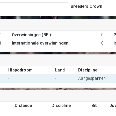
Breeders Crown
0
Overwinningen (BE.)
:
0
P
1
Internationale overwinningen
:
0
I
Hippodroom
Land
Discipline
-
-
Aangespannen
Distance
Discipline
Bib
Jo