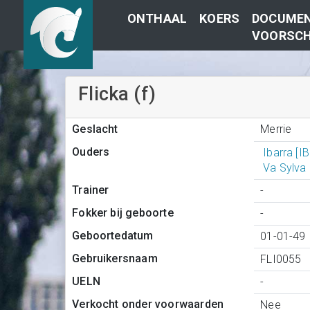
ONTHAAL
KOERS
DOCUMEN
VOORSCH
Flicka (f)
Merrie
Geslacht
Ouders
Ibarra [I
Va Sylva
Trainer
-
Fokker bij geboorte
-
Geboortedatum
01-01-49
Gebruikersnaam
FLI0055
UELN
-
Verkocht onder voorwaarden
Nee