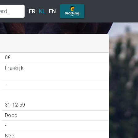
FR
NL
EN
0€
Frankrijk
-
31-12-59
Dood
-
Nee