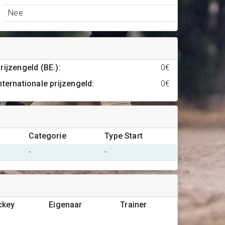
Nee
rijzengeld (BE.)
:
0€
nternationale prijzengeld
:
0€
Categorie
Type Start
-
-
ckey
Eigenaar
Trainer