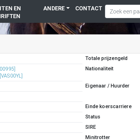
TEN EN
ANDERE
CONTACT
RIFTEN
Totale prijzengeld
Nationaliteit
B00995]
 [VAS00YL]
Eigenaar / Huurder
Einde koerscarriere
Status
SIRE
Minitrotter