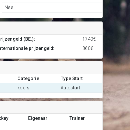
Nee
rijzengeld (BE.)
:
1740€
nternationale prijzengeld
:
860€
Categorie
Type Start
koers
Autostart
ckey
Eigenaar
Trainer