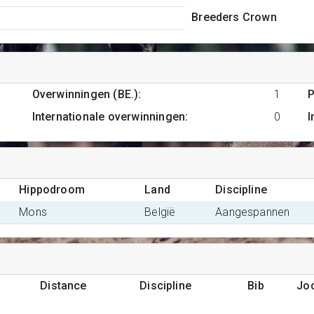
Breeders Crown
1
Overwinningen (BE.)
:
1
P
Internationale overwinningen
:
0
I
Hippodroom
Land
Discipline
Mons
België
Aangespannen
Distance
Discipline
Bib
Jo