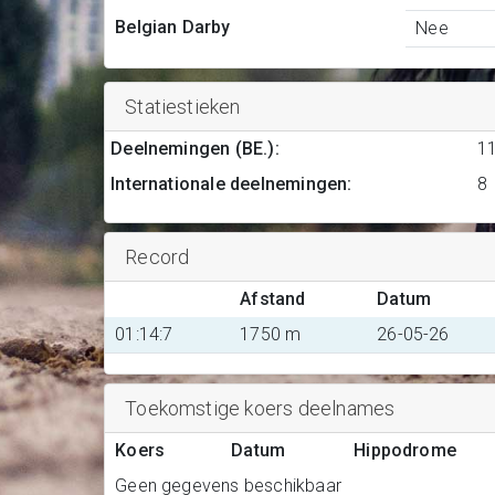
Belgian Darby
Nee
Statiestieken
Deelnemingen (BE.)
:
1
Internationale deelnemingen
:
8
Record
Afstand
Datum
01:14:7
1750 m
26-05-26
Toekomstige koers deelnames
Koers
Datum
Hippodrome
Geen gegevens beschikbaar