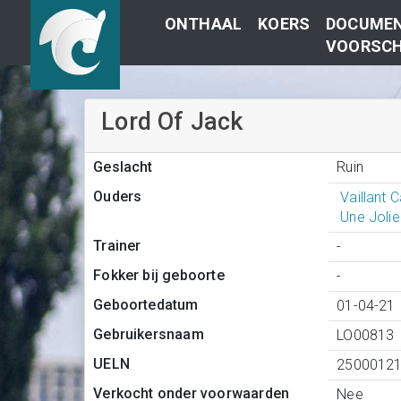
ONTHAAL
KOERS
DOCUMEN
VOORSCH
Lord Of Jack
Ruin
Geslacht
Ouders
Vaillant 
Une Jolie
Trainer
-
Fokker bij geboorte
-
Geboortedatum
01-04-21
Gebruikersnaam
LO00813
UELN
2500012
Verkocht onder voorwaarden
Nee