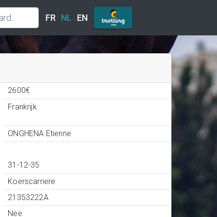
FR
NL
EN
2600€
Frankrijk
ONGHENA Etienne
31-12-35
Koerscarriere
21353222A
Nee