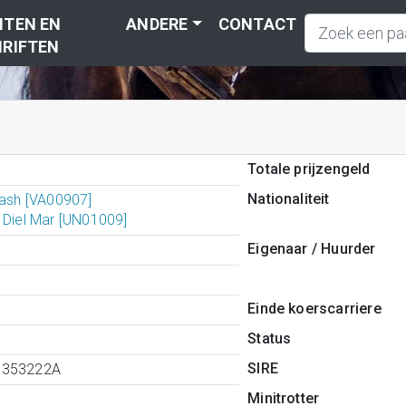
TEN EN
ANDERE
CONTACT
RIFTEN
Totale prijzengeld
Nationaliteit
Cash [VA00907]
 Diel Mar [UN01009]
Eigenaar / Huurder
Einde koerscarriere
Status
SIRE
1353222A
Minitrotter