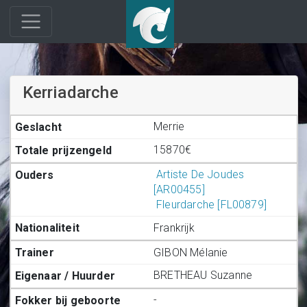
Kerriadarche
Merrie
15870€
Artiste De Joudes
[AR00455]
Fleurdarche [FL00879]
Frankrijk
GIBON Mélanie
BRETHEAU Suzanne
-