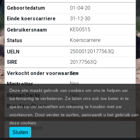
01-04-20
31-12-30
KE00515
Koerscarriere
25000120177563Q
20177563Q
Nee
Nee
Deze site maakt gebruik van cookies om ons te helpen uw
Nee
surfervaring te verbeteren. Ze laten ons ook toe beter in te
Nee
spelen op uw behoeften en rekening te houden met uw
voorkeuren. Door verder te surfen, aanvaardt u het gebruik van
deze cookies.
Statiestieken
Sluiten
Deelnemingen (BE.)
:
7