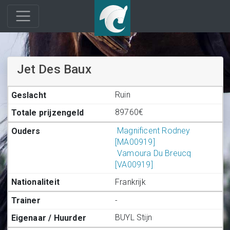
Jet Des Baux
Ruin
89760€
Magnificent Rodney
[MA00919]
Vamoura Du Breucq
[VA00919]
Frankrijk
-
BUYL Stijn