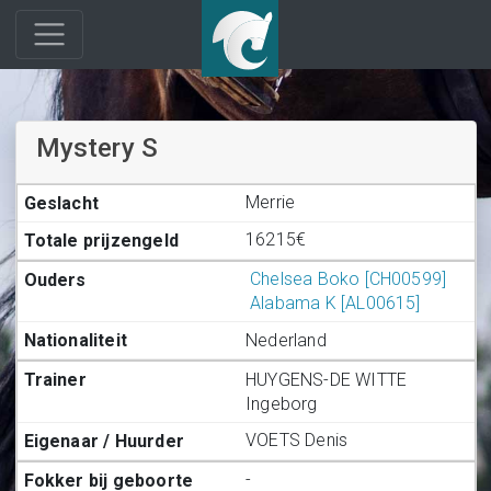
Mystery S
Merrie
16215€
Chelsea Boko [CH00599]
Alabama K [AL00615]
Nederland
HUYGENS-DE WITTE
Ingeborg
VOETS Denis
-