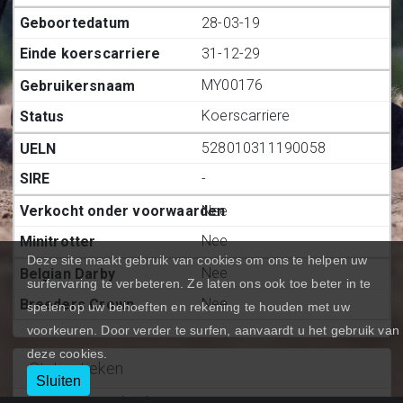
28-03-19
31-12-29
MY00176
Koerscarriere
528010311190058
-
Nee
Nee
Deze site maakt gebruik van cookies om ons te helpen uw
Nee
surfervaring te verbeteren. Ze laten ons ook toe beter in te
Nee
spelen op uw behoeften en rekening te houden met uw
voorkeuren. Door verder te surfen, aanvaardt u het gebruik van
deze cookies.
Statiestieken
Sluiten
Deelnemingen (BE.)
:
19