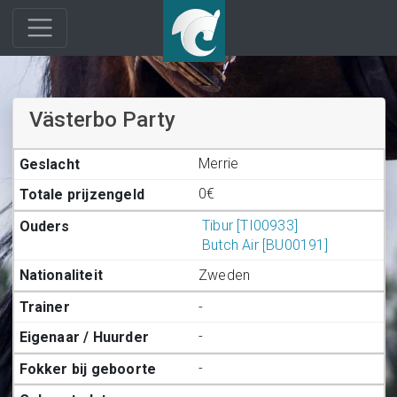
Västerbo Party
Merrie
0€
Tibur [TI00933]
Butch Air [BU00191]
Zweden
-
-
-