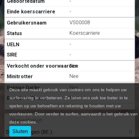
-
-
VS00008
Koerscarriere
-
-
Nee
Nee
Nee
Deze site maakt gebruik van cookies om ons te helpen uw
Nee
surfervaring te verbeteren. Ze laten ons ook toe beter in te
spelen op uw behoeften en rekening te houden met uw
voorkeuren. Door verder te surfen, aanvaardt u het gebruik van
Statiestieken
deze cookies.
Sluiten
Deelnemingen (BE.)
:
0