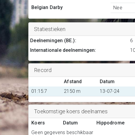
Belgian Darby
Nee
Statiestieken
Deelnemingen (BE.)
:
6
Internationale deelnemingen
:
1
Record
Afstand
Datum
01:15:7
2150 m
13-07-24
Toekomstige koers deelnames
Koers
Datum
Hippodrome
Geen gegevens beschikbaar