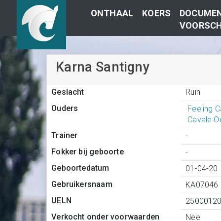
ONTHAAL
KOERS
DOCUMEN
VOORSCH
Karna Santigny
Ruin
Geslacht
Ouders
Feeling 
Cavale O
Trainer
-
Fokker bij geboorte
-
Geboortedatum
01-04-20
Gebruikersnaam
KA07046
UELN
2500012
Verkocht onder voorwaarden
Nee