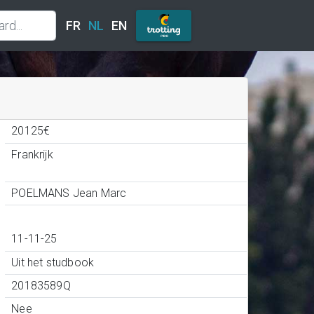
FR
NL
EN
20125€
Frankrijk
POELMANS Jean Marc
11-11-25
Uit het studbook
20183589Q
Nee