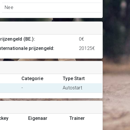
Nee
rijzengeld (BE.)
:
0€
nternationale prijzengeld
:
20125€
Categorie
Type Start
-
Autostart
ckey
Eigenaar
Trainer