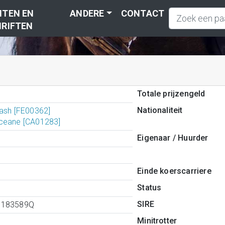
TEN EN
ANDERE
CONTACT
RIFTEN
Totale prijzengeld
Nationaliteit
Cash [FE00362]
ceane [CA01283]
Eigenaar / Huurder
Einde koerscarriere
Status
SIRE
0183589Q
Minitrotter