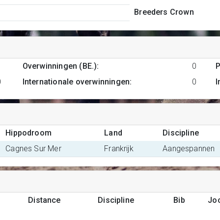
Breeders Crown
Overwinningen (BE.)
:
0
P
0
Internationale overwinningen
:
0
I
Hippodroom
Land
Discipline
Cagnes Sur Mer
Frankrijk
Aangespannen
Distance
Discipline
Bib
Jo