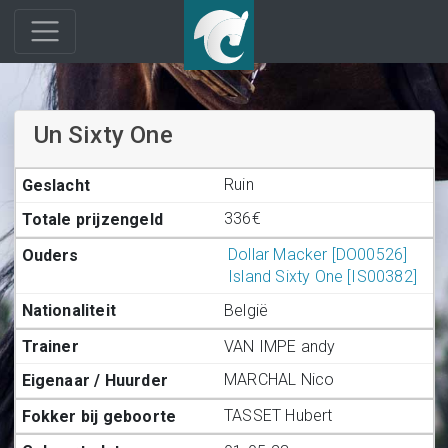
Un Sixty One
Ruin
336€
Dollar Macker [DO00526]
Island Sixty One [IS00382]
België
VAN IMPE andy
MARCHAL Nico
TASSET Hubert