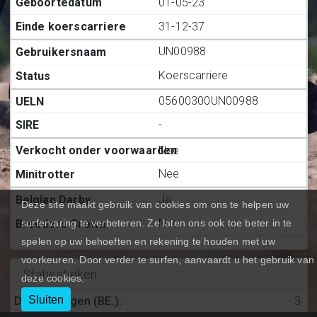
01-05-23
31-12-37
UN00988
Koerscarriere
05600300UN00988
-
Nee
Nee
Ja
Deze site maakt gebruik van cookies om ons te helpen uw
Nee
surfervaring te verbeteren. Ze laten ons ook toe beter in te
spelen op uw behoeften en rekening te houden met uw
voorkeuren. Door verder te surfen, aanvaardt u het gebruik van
Statiestieken
deze cookies.
Sluiten
Deelnemingen (BE.)
:
3