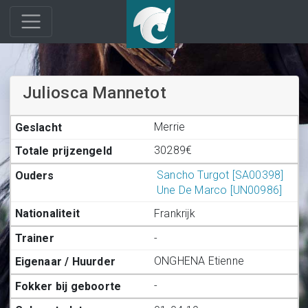
Juliosca Mannetot
Merrie
30289€
Sancho Turgot [SA00398]
Une De Marco [UN00986]
Frankrijk
-
ONGHENA Etienne
-