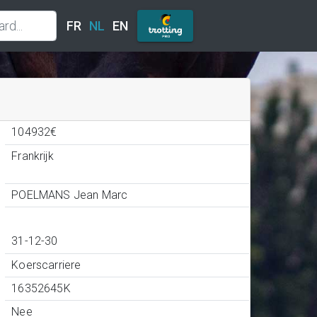
FR
NL
EN
104932€
Frankrijk
POELMANS Jean Marc
31-12-30
Koerscarriere
16352645K
Nee