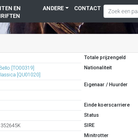
TEN EN
ANDERE
CONTACT
RIFTEN
Totale prijzengeld
Nationaliteit
Bello [TO00319]
lassica [QU01020]
Eigenaar / Huurder
Einde koerscarriere
Status
SIRE
6352645K
Minitrotter