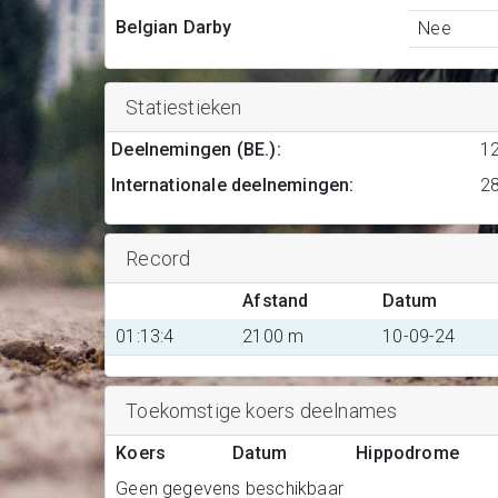
Belgian Darby
Nee
Statiestieken
Deelnemingen (BE.)
:
1
Internationale deelnemingen
:
2
Record
Afstand
Datum
01:13:4
2100 m
10-09-24
Toekomstige koers deelnames
Koers
Datum
Hippodrome
Geen gegevens beschikbaar