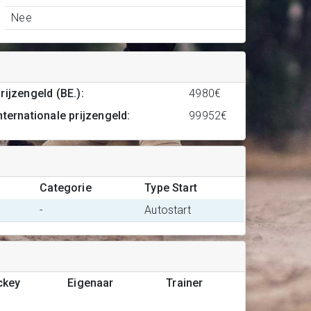
Nee
rijzengeld (BE.)
:
4980€
nternationale prijzengeld
:
99952€
Categorie
Type Start
-
Autostart
ckey
Eigenaar
Trainer