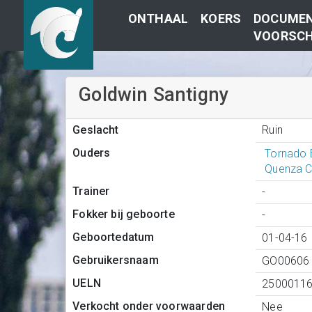
ONTHAAL
KOERS
DOCUMEN
VOORSCH
Goldwin Santigny
Ruin
Geslacht
Ouders
Tornado 
Quenza C
Trainer
-
Fokker bij geboorte
-
Geboortedatum
01-04-16
Gebruikersnaam
GO00606
UELN
2500011
Verkocht onder voorwaarden
Nee