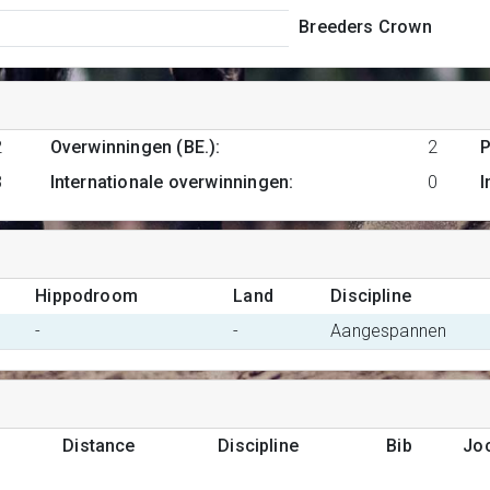
Breeders Crown
2
Overwinningen (BE.)
:
2
P
8
Internationale overwinningen
:
0
I
Hippodroom
Land
Discipline
-
-
Aangespannen
Distance
Discipline
Bib
Jo