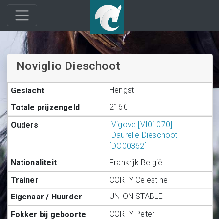
Noviglio Dieschoot
Hengst
216€
Vigove [VI01070]
Daurelie Dieschoot
[DO00362]
Frankrijk België
CORTY Celestine
UNION STABLE
CORTY Peter