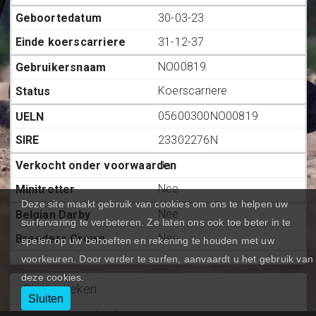
30-03-23
31-12-37
NO00819
Koerscarriere
05600300NO00819
23302276N
Ja
Nee
Deze site maakt gebruik van cookies om ons te helpen uw
Nee
surfervaring te verbeteren. Ze laten ons ook toe beter in te
Nee
spelen op uw behoeften en rekening te houden met uw
voorkeuren. Door verder te surfen, aanvaardt u het gebruik van
deze cookies.
Statiestieken
Sluiten
Deelnemingen (BE.)
:
3