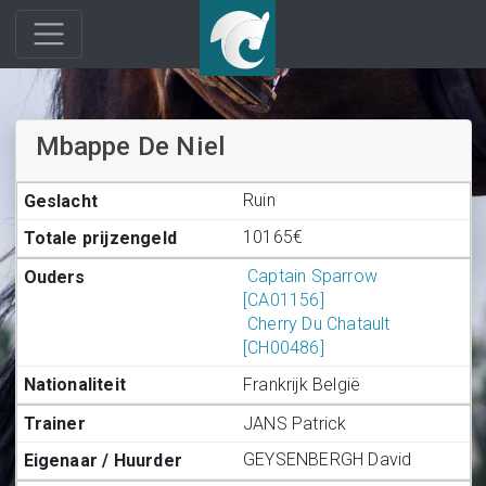
Mbappe De Niel
Ruin
10165€
Captain Sparrow
[CA01156]
Cherry Du Chatault
[CH00486]
Frankrijk België
JANS Patrick
GEYSENBERGH David