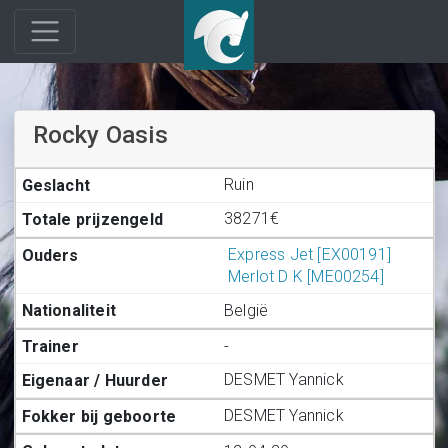
Rocky Oasis
Ruin
38271€
Express Jet [EX00191]
Merlot D K [ME00254]
België
-
DESMET Yannick
DESMET Yannick