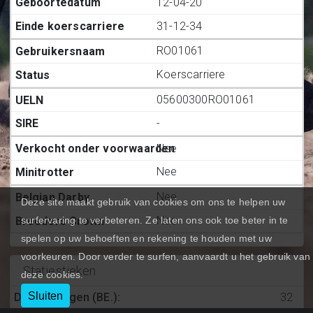
12-04-20
31-12-34
RO01061
Koerscarriere
05600300RO01061
-
Nee
Nee
Nee
Deze site maakt gebruik van cookies om ons te helpen uw
Nee
surfervaring te verbeteren. Ze laten ons ook toe beter in te
spelen op uw behoeften en rekening te houden met uw
voorkeuren. Door verder te surfen, aanvaardt u het gebruik van
Statiestieken
deze cookies.
Sluiten
Deelnemingen (BE.)
:
32