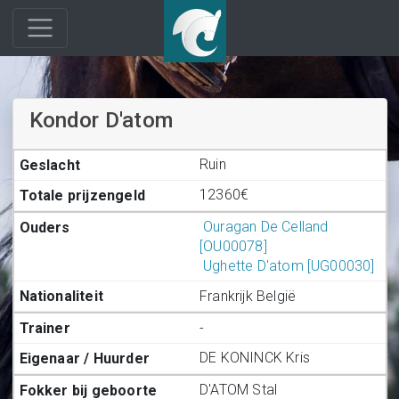
Kondor D'atom
Ruin
12360€
Ouragan De Celland
[OU00078]
Ughette D'atom [UG00030]
Frankrijk België
-
DE KONINCK Kris
D'ATOM Stal