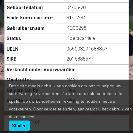
04-05-20
31-12-34
KO00298
Koerscarriere
05600320168885Y
20168885Y
Nee
Nee
Deze site maakt gebruik van cookies om ons te helpen uw
Nee
surfervaring te verbeteren. Ze laten ons ook toe beter in te
Nee
spelen op uw behoeften en rekening te houden met uw
voorkeuren. Door verder te surfen, aanvaardt u het gebruik van
deze cookies.
Statiestieken
Sluiten
Deelnemingen (BE.)
:
43