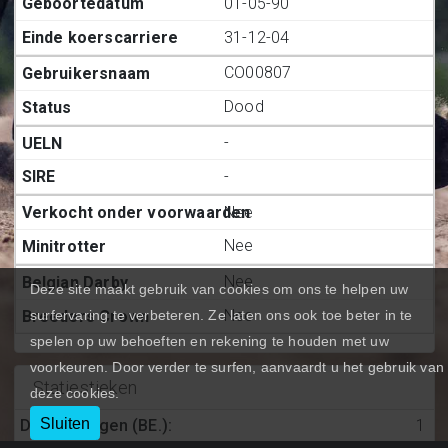
01-05-90
31-12-04
CO00807
Dood
-
-
Nee
Nee
Nee
Deze site maakt gebruik van cookies om ons te helpen uw
Nee
surfervaring te verbeteren. Ze laten ons ook toe beter in te
spelen op uw behoeften en rekening te houden met uw
voorkeuren. Door verder te surfen, aanvaardt u het gebruik van
Statiestieken
deze cookies.
Sluiten
Deelnemingen (BE.)
:
1