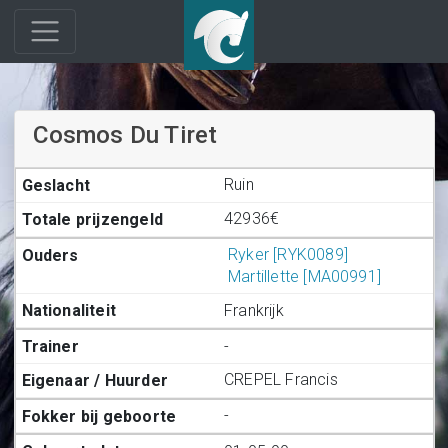
Cosmos Du Tiret
Ruin
42936€
Ryker [RYK0089]
Martillette [MA00991]
Frankrijk
-
CREPEL Francis
-