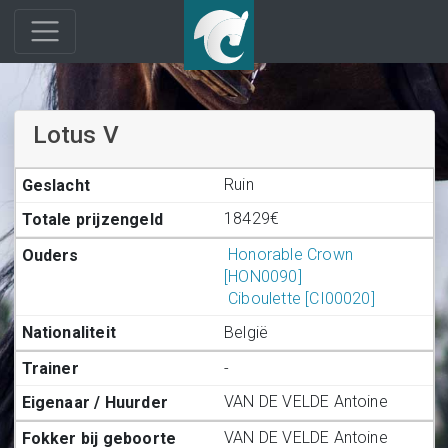
Lotus V
Ruin
18429€
Honorable Crown
[HON0090]
Ciboulette [CI00020]
België
-
VAN DE VELDE Antoine
VAN DE VELDE Antoine