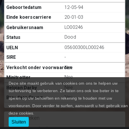
12-05-94
20-01-03
LO00246
Dood
05600300LO00246
-
Nee
Nee
Deze site maakt gebruik van cookies om ons te helpen uw
Nee
surfervaring te verbeteren. Ze laten ons ook toe beter in te
Nee
spelen op uw behoeften en rekening te houden met uw
voorkeuren. Door verder te surfen, aanvaardt u het gebruik van
deze cookies.
Statiestieken
Sluiten
Deelnemingen (BE.)
:
118