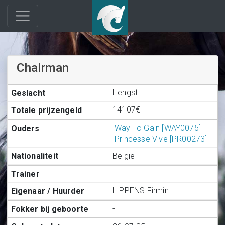
Chairman
Hengst
14107€
Way To Gain [WAY0075]
Princesse Vive [PR00273]
België
-
LIPPENS Firmin
-