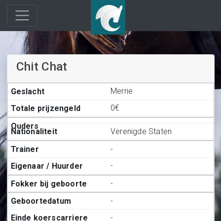
Chit Chat
Merrie
0€
Verenigde Staten
-
-
-
-
-