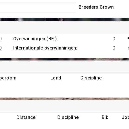
Breeders Crown
0
Overwinningen (BE.)
:
0
P
0
Internationale overwinningen
:
0
I
podroom
Land
Discipline
Distance
Discipline
Bib
Jo