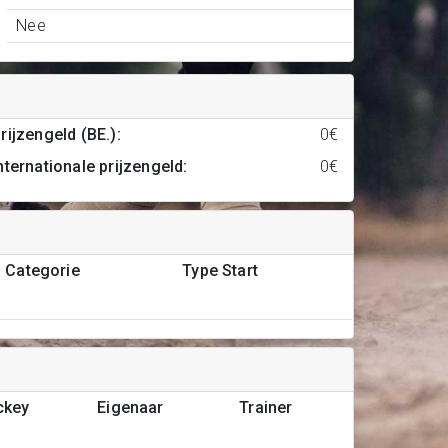
Nee
rijzengeld (BE.)
:
0€
nternationale prijzengeld
:
0€
Categorie
Type Start
ckey
Eigenaar
Trainer