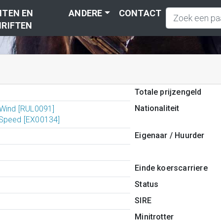
TEN EN
ANDERE
CONTACT
RIFTEN
Totale prijzengeld
Nationaliteit
 Wind [RUL0091]
Speed [EX00134]
Eigenaar / Huurder
Einde koerscarriere
Status
SIRE
Minitrotter