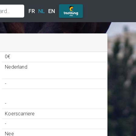
FR
NL
EN
0€
Nederland
-
-
Koerscarriere
-
Nee