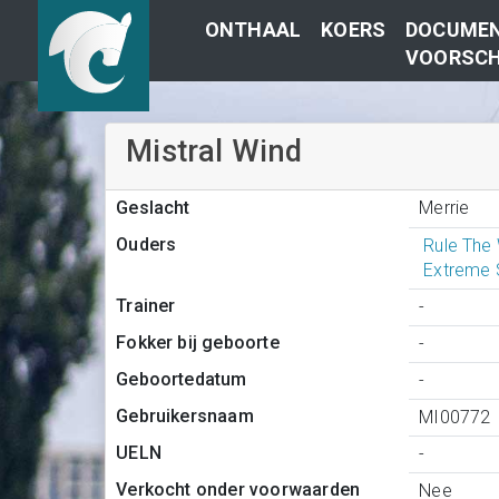
ONTHAAL
KOERS
DOCUMEN
VOORSCH
Mistral Wind
Merrie
Geslacht
Ouders
Rule The
Extreme 
Trainer
-
Fokker bij geboorte
-
Geboortedatum
-
Gebruikersnaam
MI00772
UELN
-
Verkocht onder voorwaarden
Nee