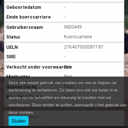
-
-
IN00449
Koerscarriere
276407000087187
-
Nee
Nee
Deze site maakt gebruik van cookies om ons te helpen uw
Nee
surfervaring te verbeteren. Ze laten ons ook toe beter in te
Nee
spelen op uw behoeften en rekening te houden met uw
voorkeuren. Door verder te surfen, aanvaardt u het gebruik van
deze cookies.
Statiestieken
Sluiten
Deelnemingen (BE.)
:
0