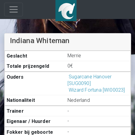
Indiana Whiteman
Merrie
0€
Sugarcane Hanover
[SUG0090]
Wizard Fortuna [WI00023]
Nederland
-
-
-