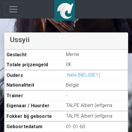
Ussyii
Merrie
0€
Nele [NEL00E1]
België
-
TALPE Albert (erfgena
TALPE Albert (erfgena
01-01-60