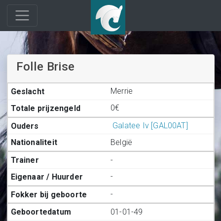
Folle Brise
Merrie
0€
Galatee Iv [GAL00AT]
België
-
-
-
01-01-49