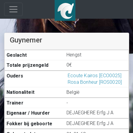
Guynemer
Hengst
0€
Ecoute Kairos [ECO0025]
Rosa Bonheur [ROS0020]
België
-
DEJAEGHERE Erfg J A
DEJAEGHERE Erfg J A