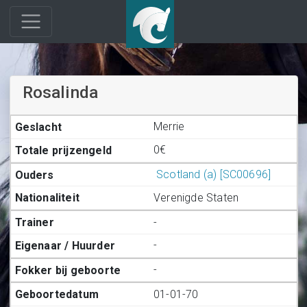
Rosalinda
Merrie
0€
Scotland (a) [SC00696]
Verenigde Staten
-
-
-
01-01-70