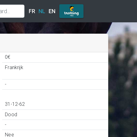
FR
NL
EN
0€
Frankrijk
-
31-12-62
Dood
-
Nee