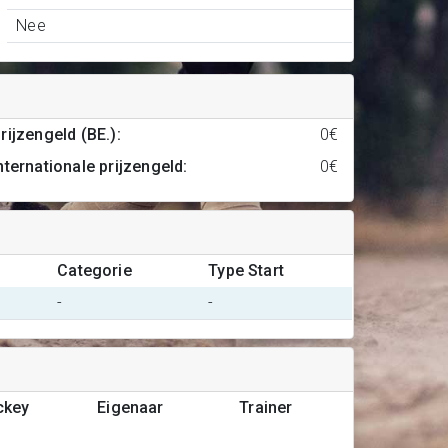
Nee
rijzengeld (BE.)
:
0€
nternationale prijzengeld
:
0€
Categorie
Type Start
-
-
ckey
Eigenaar
Trainer