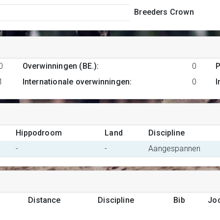
Breeders Crown
0
Overwinningen (BE.)
:
0
P
1
Internationale overwinningen
:
0
I
Hippodroom
Land
Discipline
-
-
Aangespannen
Distance
Discipline
Bib
Jo