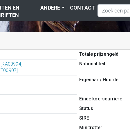
TEN EN
ANDERE
CONTACT
RIFTEN
Totale prijzengeld
Nationaliteit
) [KA00994]
[ST00907]
Eigenaar / Huurder
Einde koerscarriere
Status
SIRE
Minitrotter