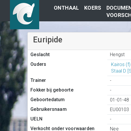
ONTHAAL
KOERS
DOCUMEN
VOORSCH
Euripide
Hengst
Geslacht
Ouders
Kairos (f
Staal D 
Trainer
-
Fokker bij geboorte
-
Geboortedatum
01-01-48
Gebruikersnaam
EU00103
UELN
-
Verkocht onder voorwaarden
Nee