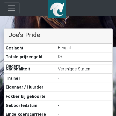
Joe's Pride
Hengst
0€
Verenigde Staten
-
-
-
-
-