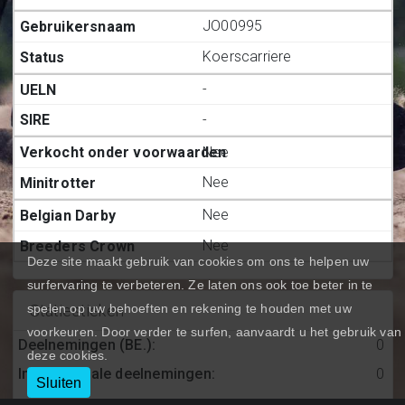
JO00995
Koerscarriere
-
-
Nee
Nee
Nee
Nee
Deze site maakt gebruik van cookies om ons te helpen uw
surfervaring te verbeteren. Ze laten ons ook toe beter in te
spelen op uw behoeften en rekening te houden met uw
Statiestieken
voorkeuren. Door verder te surfen, aanvaardt u het gebruik van
Deelnemingen (BE.)
:
0
deze cookies.
Internationale deelnemingen
:
0
Sluiten