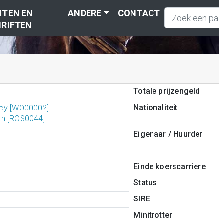
TEN EN
ANDERE
CONTACT
RIFTEN
Totale prijzengeld
Nationaliteit
oy [WO00002]
n [ROS0044]
Eigenaar / Huurder
Einde koerscarriere
Status
SIRE
Minitrotter