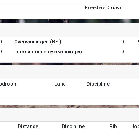
Breeders Crown
0
Overwinningen (BE.)
:
0
P
0
Internationale overwinningen
:
0
I
podroom
Land
Discipline
Distance
Discipline
Bib
Jo