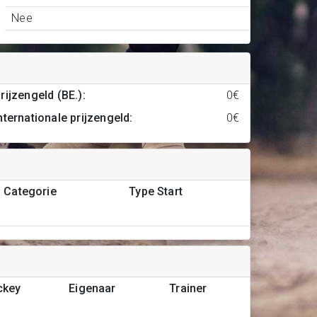
Nee
rijzengeld (BE.)
:
0€
nternationale prijzengeld
:
0€
Categorie
Type Start
ckey
Eigenaar
Trainer