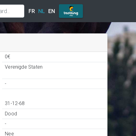
FR
NL
EN
0€
Verenigde Staten
-
31-12-68
Dood
-
Nee