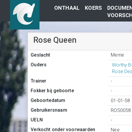
ONTHAAL
KOERS
DOCUMEN
VOORSCH
Rose Queen
Merrie
Geslacht
Ouders
Worthy B
Rose Dea
Trainer
-
Fokker bij geboorte
-
Geboortedatum
01-01-58
Gebruikersnaam
ROS0058
UELN
-
Verkocht onder voorwaarden
Nee