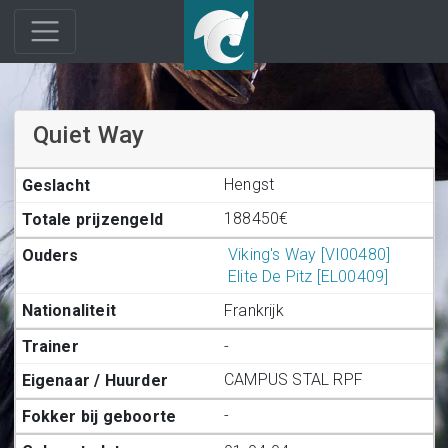
Quiet Way
Hengst
188450€
Viking's Way [VI00480]
Elite De Pitz [EL00409]
Frankrijk
-
CAMPUS STAL RPF
-