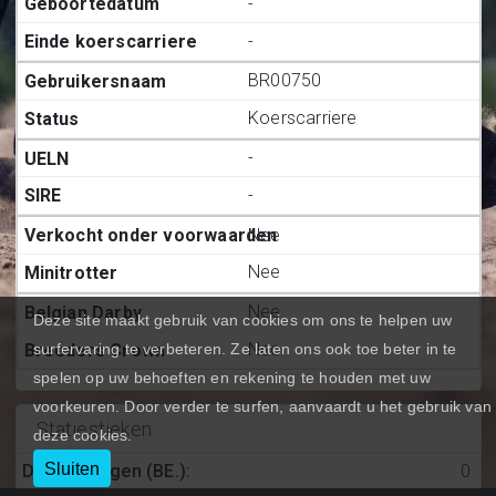
-
-
BR00750
Koerscarriere
-
-
Nee
Nee
Nee
Deze site maakt gebruik van cookies om ons te helpen uw
Nee
surfervaring te verbeteren. Ze laten ons ook toe beter in te
spelen op uw behoeften en rekening te houden met uw
voorkeuren. Door verder te surfen, aanvaardt u het gebruik van
Statiestieken
deze cookies.
Sluiten
Deelnemingen (BE.)
:
0