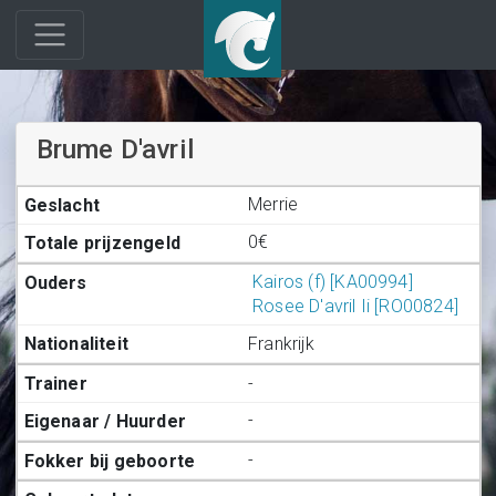
Brume D'avril
Merrie
0€
Kairos (f) [KA00994]
Rosee D'avril Ii [RO00824]
Frankrijk
-
-
-