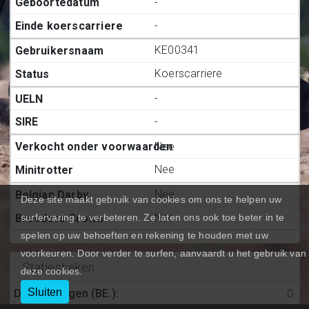
-
-
KE00341
Koerscarriere
-
-
Nee
Nee
Nee
Deze site maakt gebruik van cookies om ons te helpen uw
Nee
surfervaring te verbeteren. Ze laten ons ook toe beter in te
spelen op uw behoeften en rekening te houden met uw
voorkeuren. Door verder te surfen, aanvaardt u het gebruik van
Statiestieken
deze cookies.
Sluiten
Deelnemingen (BE.)
:
0