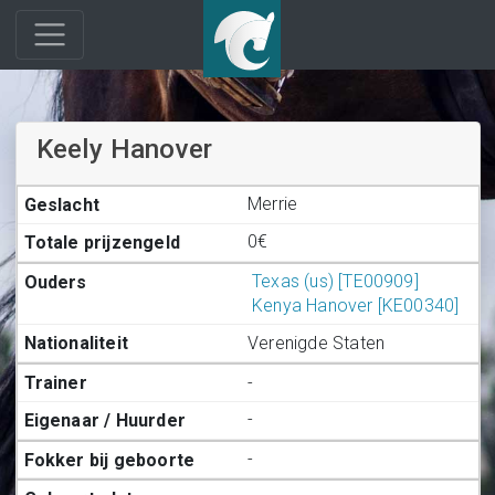
Keely Hanover
Merrie
0€
Texas (us) [TE00909]
Kenya Hanover [KE00340]
Verenigde Staten
-
-
-