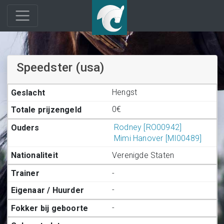
Speedster (usa)
Hengst
0€
Rodney [RO00942]
Mimi Hanover [MI00489]
Verenigde Staten
-
-
-