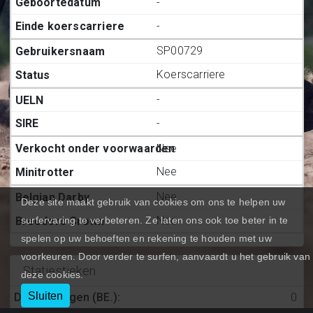
-
-
SP00729
Koerscarriere
-
-
Nee
Nee
Nee
Deze site maakt gebruik van cookies om ons te helpen uw
Nee
surfervaring te verbeteren. Ze laten ons ook toe beter in te
spelen op uw behoeften en rekening te houden met uw
voorkeuren. Door verder te surfen, aanvaardt u het gebruik van
Statiestieken
deze cookies.
Sluiten
Deelnemingen (BE.)
:
0