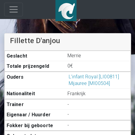
Fillette D'anjou
Merrie
0€
L'infant Royal [LI00811]
Mijauree [MI00504]
Frankrijk
-
-
-