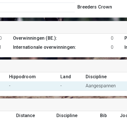
Breeders Crown
0
Overwinningen (BE.)
:
0
P
1
Internationale overwinningen
:
0
I
Hippodroom
Land
Discipline
-
-
Aangespannen
Distance
Discipline
Bib
Jo