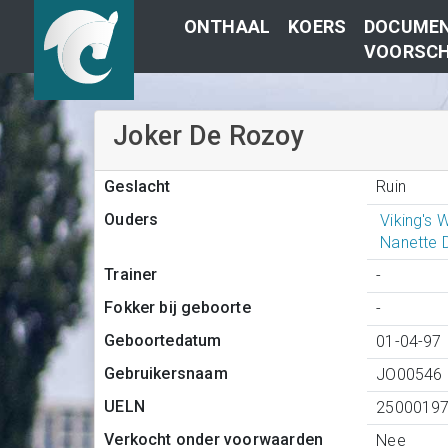
ONTHAAL
KOERS
DOCUMEN
VOORSCH
Joker De Rozoy
Ruin
Geslacht
Ouders
Viking's 
Nanette 
Trainer
-
Fokker bij geboorte
-
Geboortedatum
01-04-97
Gebruikersnaam
JO00546
UELN
2500019
Verkocht onder voorwaarden
Nee