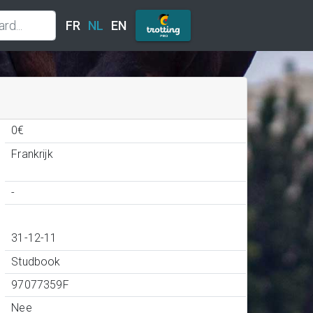
FR
NL
EN
0€
Frankrijk
-
31-12-11
Studbook
97077359F
Nee