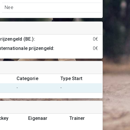
Nee
rijzengeld (BE.)
:
0€
nternationale prijzengeld
:
0€
Categorie
Type Start
-
-
ckey
Eigenaar
Trainer