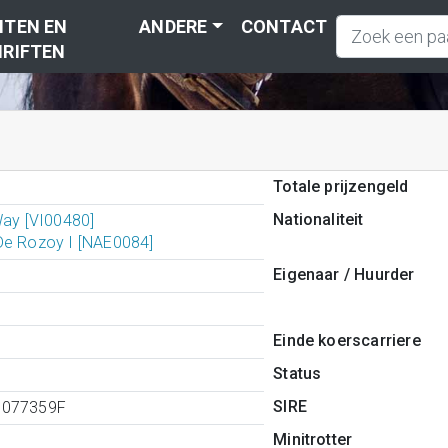
TEN EN
ANDERE
CONTACT
RIFTEN
Totale prijzengeld
Nationaliteit
Way [VI00480]
De Rozoy I [NAE0084]
Eigenaar / Huurder
Einde koerscarriere
Status
SIRE
7077359F
Minitrotter